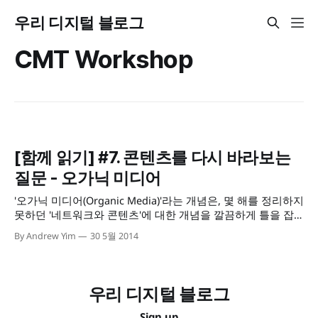
우리 디지털 블로그
CMT Workshop
[함께 읽기] #7. 콘텐츠를 다시 바라보는
질문 - 오가닉 미디어
'오가닉 미디어(Organic Media)'라는 개념은, 몇 해를 정리하지
못하던 '네트워크와 콘텐츠'에 대한 개념을 깔끔하게 틀을 잡
을 수 있게 도와준 신선한 발견이었습니다. 윤지영 박사님과
By Andrew Yim
30 5월 2014
노상규 교수님의 내공 가득한 포스팅들을 만나게 된 [오가닉
미디어랩 (http://organicmedialab.com/)]을 발견했을 때는,
정말이지 '신천지를 발견한 느낌'
우리 디지털 블로그
Sign up