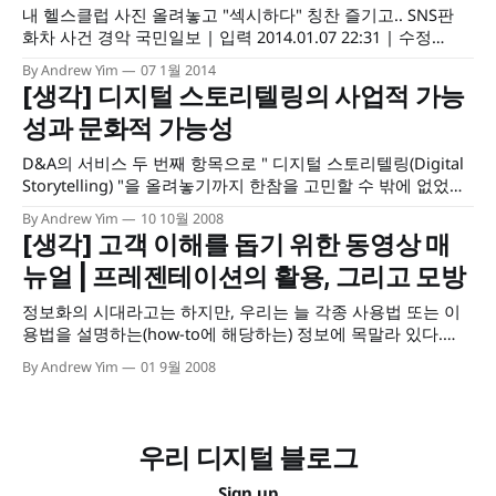
내 헬스클럽 사진 올려놓고 "섹시하다" 칭찬 즐기고.. SNS판
화차 사건 경악 국민일보 | 입력 2014.01.07 22:31 | 수정
2014.01.08 00:19
By Andrew Yim
07 1월 2014
http://media.daum.net/society/others/newsview?
[생각] 디지털 스토리텔링의 사업적 가능
newsid=20140107223105529 이 문제가 궁금합니다. 다른 사
성과 문화적 가능성
람의 소셜 미디어 흠적을 가져다 자신의 것인양 계정을 운영한
다면, 이 행위는
D&A의 서비스 두 번째 항목으로 " 디지털 스토리텔링(Digital
Storytelling) "을 올려놓기까지 한참을 고민할 수 밖에 없었습
니다. 어떤 활동을 사업(business)으로 한다는 건 그것을 통해
By Andrew Yim
10 10월 2008
수익을 얻을 수 있어야 한다는 걸 전제로 하기 마련인데, 디지
[생각] 고객 이해를 돕기 위한 동영상 매
털 스토리텔링이라는 것을 사업적으로, 그것도 대행업자
뉴얼 | 프레젠테이션의 활용, 그리고 모방
(agent)로서 수행한다는 것은 무엇을 뜻하는지,
정보화의 시대라고는 하지만, 우리는 늘 각종 사용법 또는 이
용법을 설명하는(how-to에 해당하는) 정보에 목말라 있다.
Wikihow(http://www.wikihow.com/)같은 사이트에서는 온갖
By Andrew Yim
01 9월 2008
노하우를 분류해놓고 단계 별로 설명과 사진을 제시해놓고 있
지만, 실제 행동을 순차적으로 보여주는 영상 매뉴얼이 있다면
좀더 쉽게 따라해보며 사용법을 익힐 수 있지 않을까? 멀티미
디어의 시대라고 하면서도 아직까지
우리 디지털 블로그
Sign up