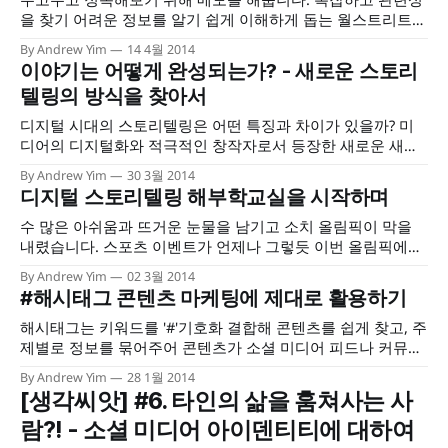
을 찾기 어려운 정보를 알기 쉽게 이해하게 돕는 월스트리트저
널의 인포그래픽 제작 방법과 정보 표현의 최적화를 위한 편집
By Andrew Yim
14 4월 2014
기법을 소개하고 있습니다. 월스트리트저널이 정보를 보여주
이야기는 어떻게 완성되는가? - 새로운 스토리
는 방법 demitrio, demitrio.com 서로 경쟁관계에 있는 A, B,
텔링의 방식을 찾아서
C, D 4개사의 시장점유율을 파이 차트로 구성한다고 해보자.
나같으면 아마 위의 그림과
디지털 시대의 스토리텔링은 어떤 특징과 차이가 있을까? 미
디어의 디지털화와 적극적인 창작자로서 등장한 새로운 새대
의 이야기에 대한 왕성한 욕구는, 이전까지 우리가 알던 스토
By Andrew Yim
30 3월 2014
리텔링의 방식과는 전혀 다른 방식으로 탄생하고, 확장-변이를
디지털 스토리텔링 해부학교실을 시작하며
거치며, 네트워크 속에서 완성된다.
수 많은 아쉬움과 뜨거운 눈물을 남기고 소치 올림픽이 막을
내렸습니다. 스포츠 이벤트가 언제나 그렇듯 이번 올림픽에서
도, 선수들 모두는 저 마다의 이야기를 만들어냈고, 우리는 그
By Andrew Yim
02 3월 2014
들의 환희와 눈물에 함께 소리 지르고, 눈물을 흘리고, 깊은 탄
#해시태그 콘텐츠 마케팅에 제대로 활용하기
식과 따듯한 위로를 나누기도 했습니다. 우리에게는 김연아 선
수의 아쉬운 은메달과 우아하고 위엄있는 미소가 남긴 긴 여운
해시태그는 키워드를 '#'기호화 결합해 콘텐츠를 쉽게 찾고, 주
이 한 동안
제별로 정보를 묶어주어 콘텐츠가 소셜 미디어 피드나 커뮤니
티 등에서 발견될 기회를 높여주는 마크업 태그의 일종이다.
By Andrew Yim
28 1월 2014
[생각씨앗] #6. 타인의 삶을 훔쳐사는 사
람?! - 소셜 미디어 아이덴티티에 대하여