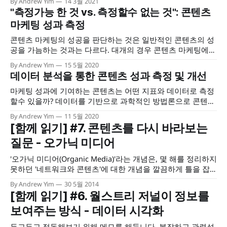
By Andrew Yim
14 3월 2021
텐츠 성과 측정 계획(measurement plan)은 이 두 가지 전제
"측정가능 한 것 vs. 측정할수 없는 것": 콘텐츠
위에서 출발점을 갖게 된다.
마케팅 성과 측정
콘텐츠 마케팅의 성공을 판단하는 것은 일반적인 콘텐츠의 성
공을 가늠하는 것과는 다르다. 대개의 경우 콘텐츠 마케팅에
있어서는 '목적'이라는 것을 갖고 있기 때문에, 많이 보여지고
By Andrew Yim
15 5월 2020
이러저러한 반응을 얻어내는 것 이외의 성과 기준을 필요로 하
데이터 분석을 통한 콘텐츠 성과 측정 및 개선
게 된다. 콘텐츠 마케팅도 과학적인 기준과 성과 관리 체계가
필요한 까닭이다.
마케팅 성과에 기여하는 콘텐츠는 어떤 지표와 데이터로 측정
할수 있을까? 데이터를 기반으로 과학적인 방법론으로 콘텐츠
의 성과 측정과 개선 방법을 만들어보자. 콘텐츠에 대한 반응,
By Andrew Yim
11 5월 2020
콘텐츠를 이용하는 사용자, 콘텐츠로 얻게 되는 인식 효과 또
[함께 읽기] #7. 콘텐츠를 다시 바라보는
는 행동 효과를 통찰할수 있는 콘텐츠 마케팅 성과분석 체계의
질문 - 오가닉 미디어
개요를 설명한다
'오가닉 미디어(Organic Media)'라는 개념은, 몇 해를 정리하지
못하던 '네트워크와 콘텐츠'에 대한 개념을 깔끔하게 틀을 잡
을 수 있게 도와준 신선한 발견이었습니다. 윤지영 박사님과
By Andrew Yim
30 5월 2014
노상규 교수님의 내공 가득한 포스팅들을 만나게 된 [오가닉
[함께 읽기] #6. 월스트리 저널이 정보를
미디어랩 (http://organicmedialab.com/)]을 발견했을 때는,
보여주는 방식 - 데이터 시각화
정말이지 '신천지를 발견한 느낌'
두고두고 정독해보기 위해 메모를 해둡니다. 복잡하고 관련성