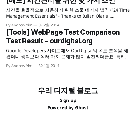
[메모] 시간관리를 위한 몇 가지 조언
나, 가장 기본적인 것에서부터 차근차근 단단하게 쌓아올린다
는 자세를 갖고, 디지털 미디어로서 OurDigital Lab 채널을 활
시간을 효율적으로 사용하기 위한 스물 네가지 법칙 ("24 Time
성화 시키기 위한 기반으로서, 아래와 같은 작업들을 우선
Management Essentials" - Thanks to Iulian Olariu ,
http://www.slideshare.net/iulianolariu) Time Management
By Andrew Yim
07 2월 2014
ESSENTIALS from Iulian Olariu
[Tools] WebPage Test Comparison
Test Result - ourdigital.org
Google Developers 사이트에서 OurDigital의 속도 분석을 해
봤더니 생각보다 여러 가지 문제가 많이 발견되더군요. 특히나
서버 쪽의 반응 속도가 매우 안좋게 나와서 놀랐습니다. 워드
By Andrew Yim
30 1월 2014
프레스의 이런저런 플러그인 실험을 하다가 어딘가가 꼬인건
지, 애초에 설정이 잘못 되어 있었던 건지 궁금해지더군요. 서
버의 반응 시간 문제는 워낙 여러 가지 요인이 많아서 정확한
해답을 찾기는 어렵겠지만, Google의
우리 디지털 블로그
Sign up
Powered by
Ghost