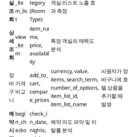
실
_ite
tegory
객실 리스트 노출 효
조
m_lis
(Room
과 측정
회
t
Type)
item_na
상
view
me,
세
특정 객실의 매력도
_ite
price,
조
분석
m
availabil
회
ity
currency, value,
사용자가 장
장
add_to_
items, search_term,
바구니에 호
바
가격
cart,
number_of_options,
텔 상품을
구
비교
compar
item_list_id,
추가할 때
니
e_prices
item_list_name
발생
예
begi
check_i
약
n_ch
n_date,
예약 의도 파악 및 이
시
ecko
nights,
탈률 분석