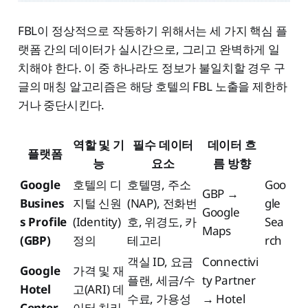
FBL이 정상적으로 작동하기 위해서는 세 가지 핵심 플
랫폼 간의 데이터가 실시간으로, 그리고 완벽하게 일
치해야 한다. 이 중 하나라도 정보가 불일치할 경우 구
글의 매칭 알고리즘은 해당 호텔의 FBL 노출을 제한하
거나 중단시킨다.
역할 및 기
필수 데이터
데이터 흐
플랫폼
능
요소
름 방향
Google
호텔의 디
호텔명, 주소
Goo
GBP →
Busines
지털 신원
(NAP), 전화번
gle
Google
s Profile
(Identity)
호, 위경도, 카
Sea
Maps
(GBP)
정의
테고리
rch
객실 ID, 요금
Connectivi
Google
가격 및 재
플랜, 세금/수
ty Partner
Hotel
고(ARI) 데
수료, 가용성
→ Hotel
Center
이터 처리