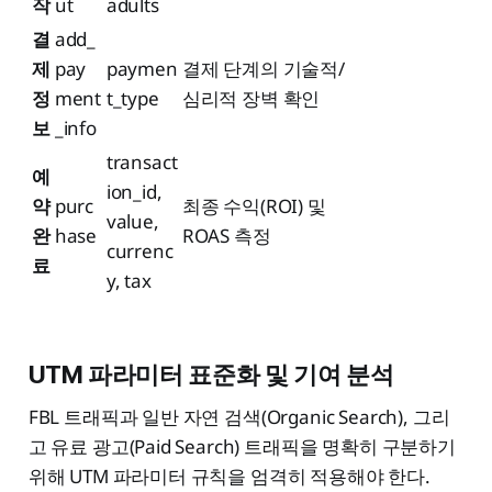
작
ut
adults
결
add_
제
pay
paymen
결제 단계의 기술적/
정
ment
t_type
심리적 장벽 확인
보
_info
transact
예
ion_id,
약
purc
최종 수익(ROI) 및
value,
완
hase
ROAS 측정
currenc
료
y, tax
UTM 파라미터 표준화 및 기여 분석
FBL 트래픽과 일반 자연 검색(Organic Search), 그리
고 유료 광고(Paid Search) 트래픽을 명확히 구분하기
위해 UTM 파라미터 규칙을 엄격히 적용해야 한다.