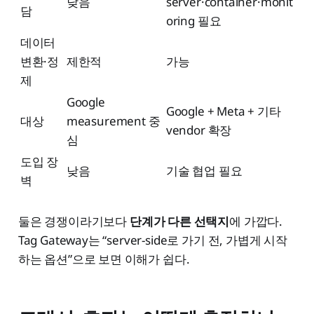
낮음
server·container·monit
담
oring 필요
데이터
변환·정
제한적
가능
제
Google
Google + Meta + 기타
대상
measurement 중
vendor 확장
심
도입 장
낮음
기술 협업 필요
벽
둘은 경쟁이라기보다
단계가 다른 선택지
에 가깝다.
Tag Gateway는 “server-side로 가기 전, 가볍게 시작
하는 옵션”으로 보면 이해가 쉽다.