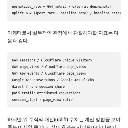
normalized_rate = GA4 metric / external denominator

uplift_% = ((post_rate - baseline_rate) / baseline_rate) * 
마케터로서 실무적인 관점에서 관찰해야할 지표는 다
음과 같다.
GA4 sessions / Cloudflare unique visitors

GA4 page_views / Cloudflare page_views

GA4 key events / Cloudflare page_views

Google Ads conversions / Google Ads clicks

direct / none session share

paid traffic attributed conversions

session_start : page_view ratio
하지만 위 수식의 개선(uplift) 수치는 계산 방법을 보여
주는 예시일 뿐이다. 실제 효과는 사이트마다 다르기