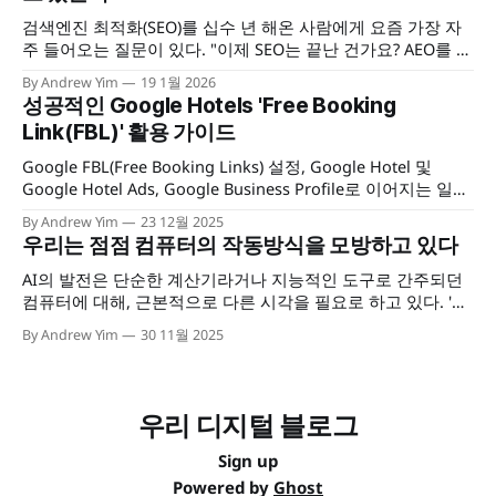
검색엔진 최적화(SEO)를 십수 년 해온 사람에게 요즘 가장 자
주 들어오는 질문이 있다. "이제 SEO는 끝난 건가요? AEO를 해
야 하나요?" 이 질문이 재미있는 건, 구조가 익숙하기 때문이
By Andrew Yim
19 1월 2026
다. 10년 전에도 "SEO는 죽었나요?"라는 질문을 받았다. 5년
성공적인 Google Hotels 'Free Booking
전에도. 그리고 지금도. 매번 새로운 이름표만 바뀔 뿐, 질문의
Link(FBL)' 활용 가이드
뼈대는
Google FBL(Free Booking Links) 설정, Google Hotel 및
Google Hotel Ads, Google Business Profile로 이어지는 일련
의 통합 관리 체계(Governance) 구축 및 필수 기술 요건 점검
By Andrew Yim
23 12월 2025
우리는 점점 컴퓨터의 작동방식을 모방하고 있다
AI의 발전은 단순한 계산기라거나 지능적인 도구로 간주되던
컴퓨터에 대해, 근본적으로 다른 시각을 필요로 하고 있다. '컴
퓨터'라는 기계가 계산능력에 초점을 맞춤 이름이었다고 할수
By Andrew Yim
30 11월 2025
있는 것처럼, 이들을 가르키는 이름도 바꾸어야 할 필요가 있
다. 이 생각하는 기계가 어떤 임계점을 넘어서게 되면, 단순한
도구나 장치가 아니라, '함께 살아가는 방법을 숙고해야 할 대
상'이 된다는 걸 인정해야 할지 모르기 때문이다.
우리 디지털 블로그
Sign up
Powered by
Ghost