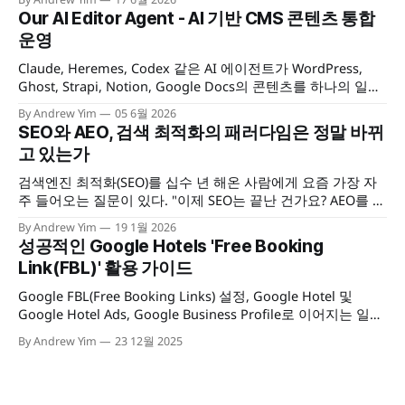
호를 모두 해결할수 있는 건 아니지만, 3자 쿠키 제한이나 광고
Our AI Editor Agent - AI 기반 CMS 콘텐츠 통합
차단 앱 등을 통해 놓치던 사용자 액션을 어느 정도는 복구할
운영
수 있을 것이다.
Claude, Heremes, Codex 같은 AI 에이전트가 WordPress,
Ghost, Strapi, Notion, Google Docs의 콘텐츠를 하나의 일관
된 방식으로 읽고, 작성하고, 발행·관리할 수 있게 해 주는 멀티
By Andrew Yim
05 6월 2026
CMS 콘텐츠 운영 툴킷을 소개합니다.
SEO와 AEO, 검색 최적화의 패러다임은 정말 바뀌
고 있는가
검색엔진 최적화(SEO)를 십수 년 해온 사람에게 요즘 가장 자
주 들어오는 질문이 있다. "이제 SEO는 끝난 건가요? AEO를 해
야 하나요?" 이 질문이 재미있는 건, 구조가 익숙하기 때문이
By Andrew Yim
19 1월 2026
다. 10년 전에도 "SEO는 죽었나요?"라는 질문을 받았다. 5년
성공적인 Google Hotels 'Free Booking
전에도. 그리고 지금도. 매번 새로운 이름표만 바뀔 뿐, 질문의
Link(FBL)' 활용 가이드
뼈대는
Google FBL(Free Booking Links) 설정, Google Hotel 및
Google Hotel Ads, Google Business Profile로 이어지는 일련
의 통합 관리 체계(Governance) 구축 및 필수 기술 요건 점검
By Andrew Yim
23 12월 2025