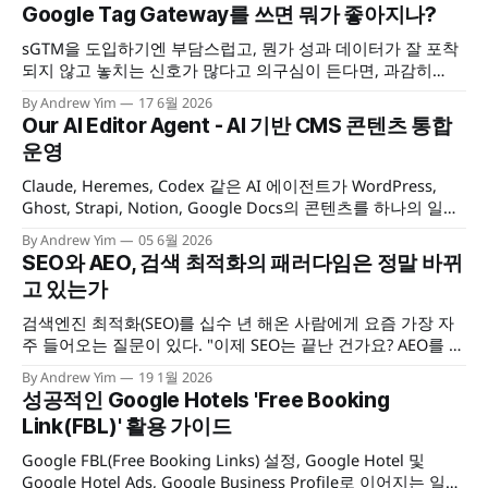
Google Tag Gateway를 쓰면 뭐가 좋아지나?
sGTM을 도입하기엔 부담스럽고, 뭔가 성과 데이터가 잘 포착
되지 않고 놓치는 신호가 많다고 의구심이 든다면, 과감히
Google Tag Gateway를 도입해보자. 포착되지 않는 데이터 신
By Andrew Yim
17 6월 2026
호를 모두 해결할수 있는 건 아니지만, 3자 쿠키 제한이나 광고
Our AI Editor Agent - AI 기반 CMS 콘텐츠 통합
차단 앱 등을 통해 놓치던 사용자 액션을 어느 정도는 복구할
운영
수 있을 것이다.
Claude, Heremes, Codex 같은 AI 에이전트가 WordPress,
Ghost, Strapi, Notion, Google Docs의 콘텐츠를 하나의 일관
된 방식으로 읽고, 작성하고, 발행·관리할 수 있게 해 주는 멀티
By Andrew Yim
05 6월 2026
CMS 콘텐츠 운영 툴킷을 소개합니다.
SEO와 AEO, 검색 최적화의 패러다임은 정말 바뀌
고 있는가
검색엔진 최적화(SEO)를 십수 년 해온 사람에게 요즘 가장 자
주 들어오는 질문이 있다. "이제 SEO는 끝난 건가요? AEO를 해
야 하나요?" 이 질문이 재미있는 건, 구조가 익숙하기 때문이
By Andrew Yim
19 1월 2026
다. 10년 전에도 "SEO는 죽었나요?"라는 질문을 받았다. 5년
성공적인 Google Hotels 'Free Booking
전에도. 그리고 지금도. 매번 새로운 이름표만 바뀔 뿐, 질문의
Link(FBL)' 활용 가이드
뼈대는
Google FBL(Free Booking Links) 설정, Google Hotel 및
Google Hotel Ads, Google Business Profile로 이어지는 일련