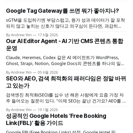
Google Tag Gateway를 쓰면 뭐가 좋아지나?
sGTM을 도입하기엔 부담스럽고, 뭔가 성과 데이터가 잘 포착
되지 않고 놓치는 신호가 많다고 의구심이 든다면, 과감히
Google Tag Gateway를 도입해보자. 포착되지 않는 데이터 신
By Andrew Yim
17 6월 2026
호를 모두 해결할수 있는 건 아니지만, 3자 쿠키 제한이나 광고
Our AI Editor Agent - AI 기반 CMS 콘텐츠 통합
차단 앱 등을 통해 놓치던 사용자 액션을 어느 정도는 복구할
운영
수 있을 것이다.
Claude, Heremes, Codex 같은 AI 에이전트가 WordPress,
Ghost, Strapi, Notion, Google Docs의 콘텐츠를 하나의 일관
된 방식으로 읽고, 작성하고, 발행·관리할 수 있게 해 주는 멀티
By Andrew Yim
05 6월 2026
CMS 콘텐츠 운영 툴킷을 소개합니다.
SEO와 AEO, 검색 최적화의 패러다임은 정말 바뀌
고 있는가
검색엔진 최적화(SEO)를 십수 년 해온 사람에게 요즘 가장 자
주 들어오는 질문이 있다. "이제 SEO는 끝난 건가요? AEO를 해
야 하나요?" 이 질문이 재미있는 건, 구조가 익숙하기 때문이
By Andrew Yim
19 1월 2026
다. 10년 전에도 "SEO는 죽었나요?"라는 질문을 받았다. 5년
성공적인 Google Hotels 'Free Booking
전에도. 그리고 지금도. 매번 새로운 이름표만 바뀔 뿐, 질문의
Link(FBL)' 활용 가이드
뼈대는
Google FBL(Free Booking Links) 설정, Google Hotel 및