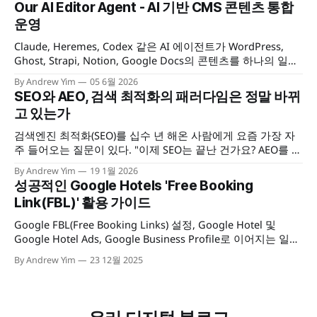
Our AI Editor Agent - AI 기반 CMS 콘텐츠 통합
차단 앱 등을 통해 놓치던 사용자 액션을 어느 정도는 복구할
운영
수 있을 것이다.
Claude, Heremes, Codex 같은 AI 에이전트가 WordPress,
Ghost, Strapi, Notion, Google Docs의 콘텐츠를 하나의 일관
된 방식으로 읽고, 작성하고, 발행·관리할 수 있게 해 주는 멀티
By Andrew Yim
05 6월 2026
CMS 콘텐츠 운영 툴킷을 소개합니다.
SEO와 AEO, 검색 최적화의 패러다임은 정말 바뀌
고 있는가
검색엔진 최적화(SEO)를 십수 년 해온 사람에게 요즘 가장 자
주 들어오는 질문이 있다. "이제 SEO는 끝난 건가요? AEO를 해
야 하나요?" 이 질문이 재미있는 건, 구조가 익숙하기 때문이
By Andrew Yim
19 1월 2026
다. 10년 전에도 "SEO는 죽었나요?"라는 질문을 받았다. 5년
성공적인 Google Hotels 'Free Booking
전에도. 그리고 지금도. 매번 새로운 이름표만 바뀔 뿐, 질문의
Link(FBL)' 활용 가이드
뼈대는
Google FBL(Free Booking Links) 설정, Google Hotel 및
Google Hotel Ads, Google Business Profile로 이어지는 일련
의 통합 관리 체계(Governance) 구축 및 필수 기술 요건 점검
By Andrew Yim
23 12월 2025