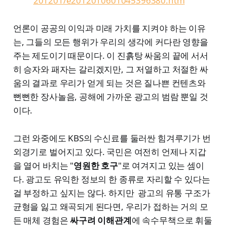
201201/e2012010601045396380.htm
언론이 공공의 이익과 미래 가치를 지켜야 하는 이유
는, 그들의 모든 행위가 우리의 생각에 커다란 영향을
주는 제도이기 때문이다. 이 진흙탕 싸움의 끝에 서서
히 승자와 패자는 갈리겠지만, 그 저열하고 처절한 싸
움의 결과로 우리가 얻게 되는 것은 질나쁜 컨텐츠와
뻔뻔한 장사놀음, 공해에 가까운 광고의 범람 뿐일 것
이다.
그런 와중에도 KBS의 수신료를 둘러싼 힘겨루기가 번
외경기로 벌어지고 있다. 국민은 여전히 언제나 지갑
을 열어 바치는 "
영원한 호구
"로 여겨지고 있는 셈이
다. 광고도 유익한 정보의 한 종류로 자리할 수 있다는
걸 부정하고 싶지는 않다. 하지만 광고의 유통 구조가
균형을 잃고 왜곡되게 된다면, 우리가 접하는 거의 모
든 매체 경험은
싸구려 이해관계
에 속수무책으로 휘둘