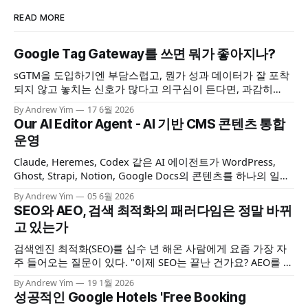
READ MORE
Google Tag Gateway를 쓰면 뭐가 좋아지나?
sGTM을 도입하기엔 부담스럽고, 뭔가 성과 데이터가 잘 포착
되지 않고 놓치는 신호가 많다고 의구심이 든다면, 과감히
Google Tag Gateway를 도입해보자. 포착되지 않는 데이터 신
By Andrew Yim
17 6월 2026
호를 모두 해결할수 있는 건 아니지만, 3자 쿠키 제한이나 광고
Our AI Editor Agent - AI 기반 CMS 콘텐츠 통합
차단 앱 등을 통해 놓치던 사용자 액션을 어느 정도는 복구할
운영
수 있을 것이다.
Claude, Heremes, Codex 같은 AI 에이전트가 WordPress,
Ghost, Strapi, Notion, Google Docs의 콘텐츠를 하나의 일관
된 방식으로 읽고, 작성하고, 발행·관리할 수 있게 해 주는 멀티
By Andrew Yim
05 6월 2026
CMS 콘텐츠 운영 툴킷을 소개합니다.
SEO와 AEO, 검색 최적화의 패러다임은 정말 바뀌
고 있는가
검색엔진 최적화(SEO)를 십수 년 해온 사람에게 요즘 가장 자
주 들어오는 질문이 있다. "이제 SEO는 끝난 건가요? AEO를 해
야 하나요?" 이 질문이 재미있는 건, 구조가 익숙하기 때문이
By Andrew Yim
19 1월 2026
다. 10년 전에도 "SEO는 죽었나요?"라는 질문을 받았다. 5년
성공적인 Google Hotels 'Free Booking
전에도. 그리고 지금도. 매번 새로운 이름표만 바뀔 뿐, 질문의