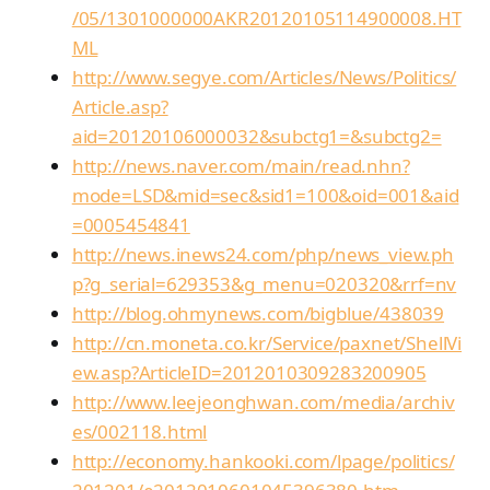
/05/1301000000AKR20120105114900008.HT
ML
http://www.segye.com/Articles/News/Politics/
Article.asp?
aid=20120106000032&subctg1=&subctg2=
http://news.naver.com/main/read.nhn?
mode=LSD&mid=sec&sid1=100&oid=001&aid
=0005454841
http://news.inews24.com/php/news_view.ph
p?g_serial=629353&g_menu=020320&rrf=nv
http://blog.ohmynews.com/bigblue/438039
http://cn.moneta.co.kr/Service/paxnet/ShellVi
ew.asp?ArticleID=2012010309283200905
http://www.leejeonghwan.com/media/archiv
es/002118.html
http://economy.hankooki.com/lpage/politics/