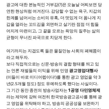
광고에 대한 본능적인 거부감(?)은 오늘날 어찌보면 당
연한 현상처럼 여겨진다. 감당할 수 없는 욕구, 지갑의
한계를 넘어서는 소비의 유혹, 더 멋있게 더 폼나게 지
갑을 열라는 꼬드김을 외면하고 살기란 점점 더 힘들
어지게 마련이고, 그 끝을 모르는 욕망의 질주는 삶의
균형이 무너진 파국으로 치닫게 한다.
여기까지는 지겹도록 들은 물질만능 사회의 폐혜쯤이
라고 해두자.
보다 직접적으로는 신문-방송의 결합 형태를 띄고 있
는 언론 재벌들의 이익을 위해 민영
광고영업대행사
(이들이 바로 미디어렙이다!)를 통한 광고 영업을 약 3
년(2.5개월 정도) 정도 유예하도록 했다는 사실이다.
그 기간 동안 종전의 방송사업자는
1공영 다민영체제
라는 제약에 갖혀 여전히 한국방송광고공사를 통해 광
고 영업을 위탁해야 하고, 방송의 공공성을 보완하기